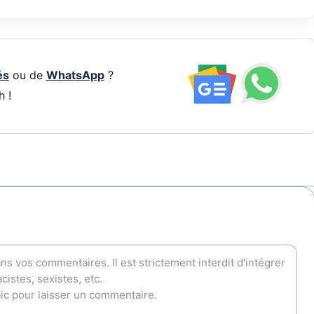
és
ou de
WhatsApp
?
h !