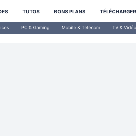
DES
TUTOS
BONS PLANS
TÉLÉCHARGE
vices
PC & Gaming
Mobile & Telecom
TV & Vidé