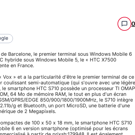
gle
de Barcelone, le premier terminal sous Windows Mobile 6
MPC hybride sous Windows Mobile 5, le « HTC X7500
ente en France.
x » et a la particularité d'être le premier terminal de ce
r coulissant semi-automatique (qui s'ouvre avec une légèr
que, le smartphone HTC S710 possède un processeur TI OMAP
M, 64 Mo de mémoire RAM, le tout en plus d'un écran
e GSM/GPRS/EDGE 850/900/1800/1900MHz, le S710 intègre
2.11b/g et Bluetooth, un port MicroSD, une batterie d'une
mérique de 2 Megapixels.
t compactes de 100 x 50 x 18 mm, le smartphone HTC S710
ile 6 en version smartphone (optimisé pour les écrans
mercialisé à partir de prixsh:179948. Il est également