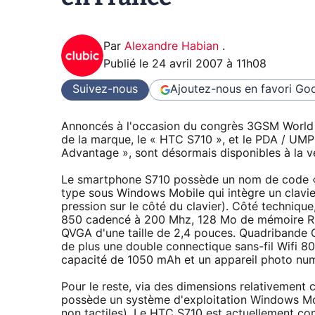
Par
Alexandre Habian
.
Publié le
24 avril 2007 à 11h08
Suivez-nous
Ajoutez-nous en favori
Goo
Annoncés à l'occasion du congrès 3GSM World 
de la marque, le « HTC S710 », et le PDA / U
Advantage », sont désormais disponibles à la v
Le smartphone S710 possède un nom de code « Vo
type sous Windows Mobile qui intègre un clavie
pression sur le côté du clavier). Côté techni
850 cadencé à 200 Mhz, 128 Mo de mémoire RO
QVGA d'une taille de 2,4 pouces. Quadriband
de plus une double connectique sans-fil Wifi 80
capacité de 1050 mAh et un appareil photo nu
Pour le reste, via des dimensions relativemen
possède un système d'exploitation Windows Mob
non tactiles). Le HTC S710 est actuellement com