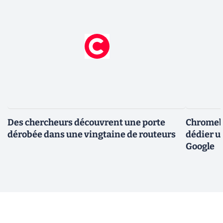
Des chercheurs découvrent une porte
Chromebo
dérobée dans une vingtaine de routeurs
dédier u
Google