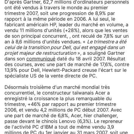
D'après Gartner, 62,7 millions d'ordinateurs personnels
ont été vendus à travers le monde au premier
trimestre 2007, soit une progression de 8,9% par
rapport à la même période en 2006. A lui seul, le
fabricant américain HP, leader du marché en volume, a
vendu 11 millions d'unités (+28%), alors que les ventes
de son principal concurrent, , ont reculé de 7,8% sur un
an à 8,6 millions d'unités vendues. «
Le trimestre a été
celui de la transition pour Dell, qui est engagé dans un
projet majeur de restructuration
», a souligné Gartner
dans son
communiqué
daté du 18 avril 2007. Résultat
des courses, avec une part de marché de 17,6%, contre
13,9% pour Dell, Hewlett-Packard creuse l'écart sur le
spécialiste US de la vente directe de PC.
Désormais troisième d'un marché mondial très
concurrentiel, le constructeur taïwanais Acer a
enregistré la croissance la plus remarquable du
trimestre, +46% par rapport au premier trimestre
2006, et vendu 4,2 millions de PC début 2007. Avec
une part de marché de 6,8%, Acer, hier challenger,
passe devant le chinois Lenovo (6,3%). Le repreneur
de l'activité PC d'IBM a tout de même vendu 3,9
millions de PC du 1er janvier au 31 mars 2007, soit une