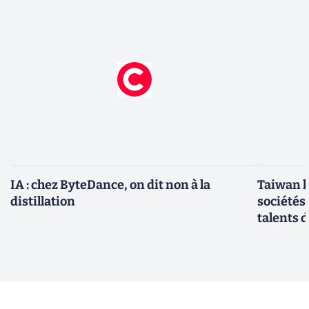
IA : chez ByteDance, on dit non à la
Taiwan l
distillation
sociétés
talents d