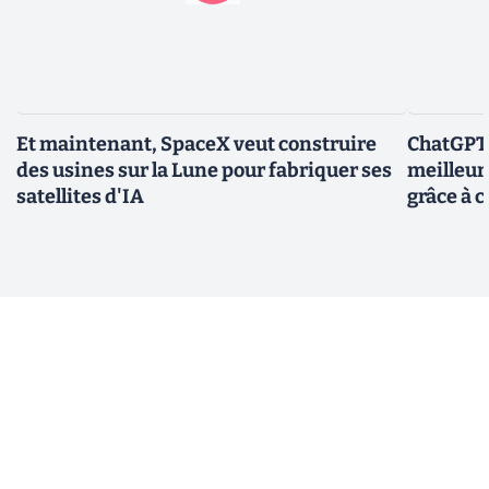
Et maintenant, SpaceX veut construire
ChatGPT-
des usines sur la Lune pour fabriquer ses
meilleur
satellites d'IA
grâce à c