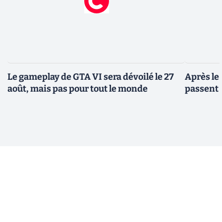
Le gameplay de GTA VI sera dévoilé le 27
Après le
août, mais pas pour tout le monde
passent 