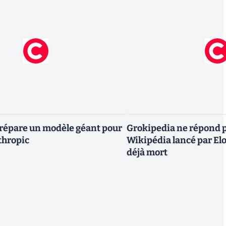
répare un modèle géant pour
Grokipedia ne répond plu
thropic
Wikipédia lancé par E
déjà mort