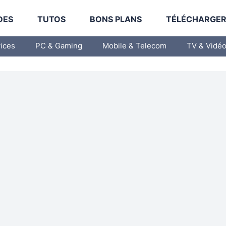
DES
TUTOS
BONS PLANS
TÉLÉCHARGE
vices
PC & Gaming
Mobile & Telecom
TV & Vidé