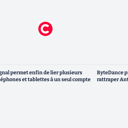
gnal permet enfin de lier plusieurs
ByteDance p
léphones et tablettes à un seul compte
rattraper An