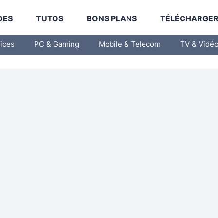
DES
TUTOS
BONS PLANS
TÉLÉCHARGE
vices
PC & Gaming
Mobile & Telecom
TV & Vidé