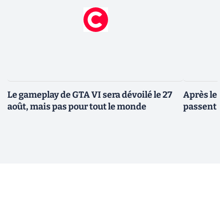
Le gameplay de GTA VI sera dévoilé le 27
Après le
août, mais pas pour tout le monde
passent 