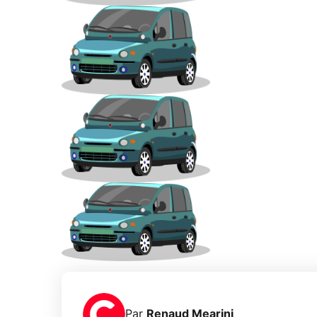
Par
Renaud Mearini