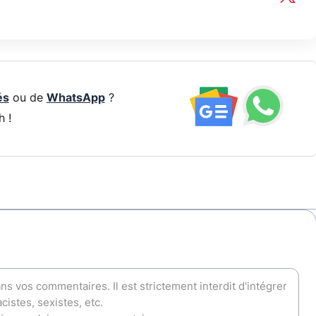
és
ou de
WhatsApp
?
h !