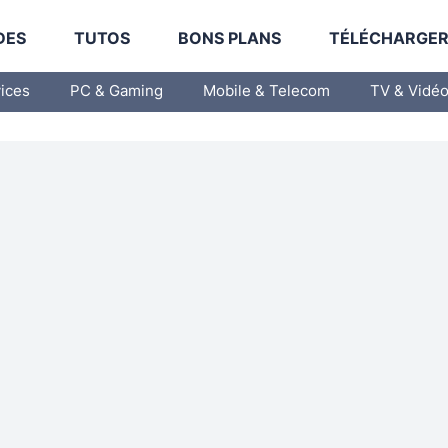
DES
TUTOS
BONS PLANS
TÉLÉCHARGE
vices
PC & Gaming
Mobile & Telecom
TV & Vidé