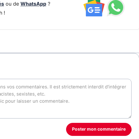
és
ou de
WhatsApp
?
h !
Poster mon commentaire