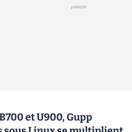
B700 et U900, Gupp
 sous Linux se multiplient