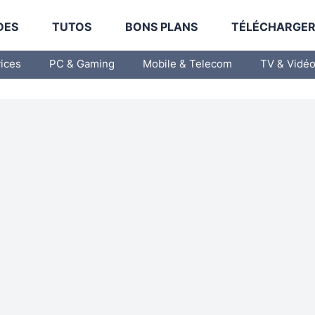
DES
TUTOS
BONS PLANS
TÉLÉCHARGE
vices
PC & Gaming
Mobile & Telecom
TV & Vidé