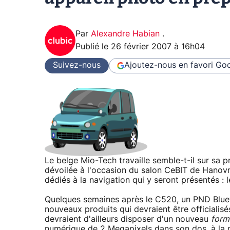
Par
Alexandre Habian
.
Publié le
26 février 2007 à 16h04
Suivez-nous
Ajoutez-nous en favori
Goo
Le belge Mio-Tech travaille semble-t-il sur s
dévoilée à l'occasion du salon CeBIT de Hanov
dédiés à la navigation qui y seront présentés :
Quelques semaines après le C520, un PND Blueto
nouveaux produits qui devraient être officiali
devraient d'ailleurs disposer d'un nouveau
form
numérique de 2 Megapixels dans son dos, à la