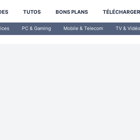
DES
TUTOS
BONS PLANS
TÉLÉCHARGE
vices
PC & Gaming
Mobile & Telecom
TV & Vidé