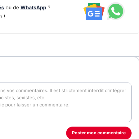
és
ou de
WhatsApp
?
h !
Poster mon commentaire