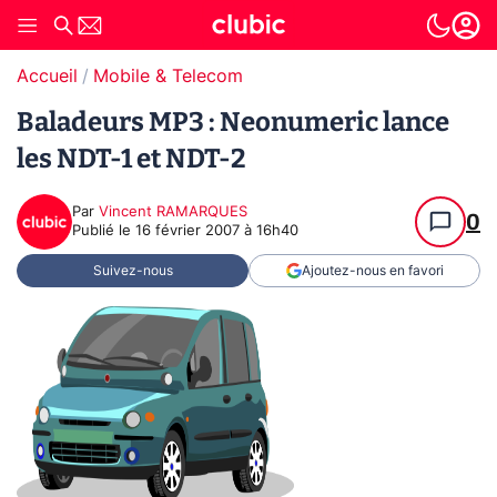
Accueil
Mobile & Telecom
Baladeurs MP3 : Neonumeric lance
les NDT-1 et NDT-2
Par
Vincent RAMARQUES
0
Publié le
16 février 2007 à 16h40
Suivez-nous
Ajoutez-nous en favori