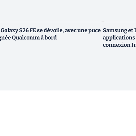
 Galaxy S26 FE se dévoile, avec une puce
Samsung et L
gnée Qualcomm à bord
applications 
connexion In