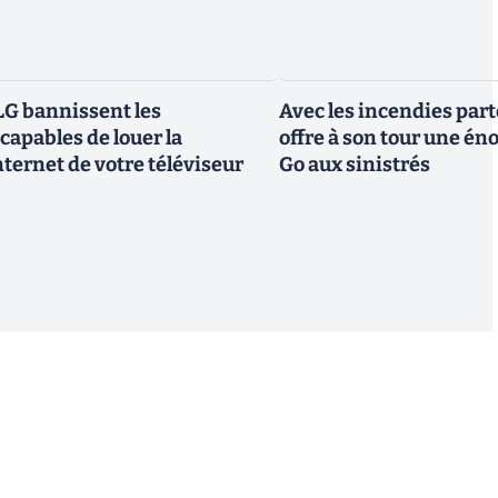
G bannissent les
Avec les incendies part
capables de louer la
offre à son tour une é
ternet de votre téléviseur
Go aux sinistrés