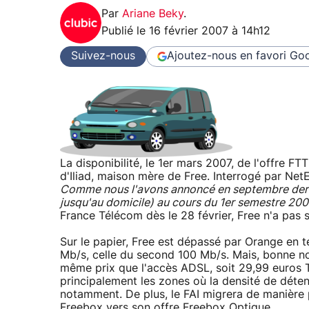
Par
Ariane Beky
.
Publié le
16 février 2007 à 14h12
Suivez-nous
Ajoutez-nous en favori
Goo
La disponibilité, le 1er mars 2007, de l'offre FT
d'Iliad, maison mère de Free. Interrogé par NetE
Comme nous l'avons annoncé en septembre derni
jusqu'au domicile) au cours du 1er semestre 20
France Télécom dès le 28 février, Free n'a pas s
Sur le papier, Free est dépassé par Orange en te
Mb/s, celle du second 100 Mb/s. Mais, bonne nou
même prix que l'accès ADSL, soit 29,99 euros T
principalement les zones où la densité de déten
notamment. De plus, le FAI migrera de manière p
Freebox vers son offre Freebox Optique.