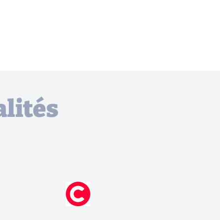
lités