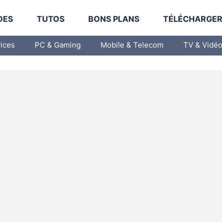
DES
TUTOS
BONS PLANS
TÉLÉCHARGE
vices
PC & Gaming
Mobile & Telecom
TV & Vidé