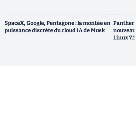
SpaceX, Google, Pentagone : la montée en
Panther L
puissance discrète du cloud IA de Musk
nouveau
Linux 7.