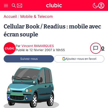
Accueil
Mobile & Telecom
Cellular Book / Readius : mobile avec
écran souple
Par
Vincent RAMARQUES
0
Publié le
12 février 2007 à 16h55
Suivez-nous
Ajoutez-nous en favori