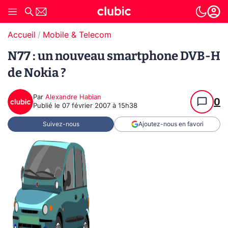
Accueil
Mobile & Telecom
N77 : un nouveau smartphone DVB-H
de Nokia ?
Par
Alexandre Habian
0
Publié le
07 février 2007 à 15h38
Suivez-nous
Ajoutez-nous en favori