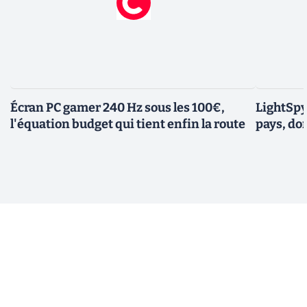
Écran PC gamer 240 Hz sous les 100€,
LightSpy 
l'équation budget qui tient enfin la route
pays, do