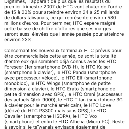
Digitimes, il apparait de plus que les résultats du
premier trimestre 2007 de HTC vont chuter de l'ordre
de 15 à 20% pour atteindre environ 24 à 25 milliards
de dollars taïwanais, ce qui représente environ 580
millions d'euros. Pour terminer, HTC espère malgré
cette baisse de chiffre d'affaires que ses marges
seront aussi élevées que l'année passée pour atteindre
environ 23%.
Concernant les nouveaux terminaux HTC prévus pour
être commercialisés cette année, ce sont la totalité
d'entre eux qui semblent déjà connus avec les HTC
Foreseer (1er smartphone DVB-H), le HTC Kaiser
(smartphone à clavier), le HTC Panda (smartphone
avec processeur véloce), le HTC Elf (smartphone
monobloc), le HTC Wings (smartphone de petite
dimension à clavier), le HTC Erato (smartphone de
petite dimension avec GPS), le HTC Omni (successeur
des actuels Qtek 9000), le HTC Titan (smartphone 3G
à clavier pour le marché américain), le HTC Love
(dérivé du HTC P3300 mais sans GPS), le HTC
Cavalier (smartphone HSDPA), le HTC Vox
(smartphone) et enfin le HTC Athena (Micro PC). Reste
à savoir si le taïwanais envisage également de