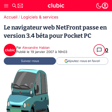
Accueil
Logiciels & services
Le navigateur web NetFront passe en
version 3.4 béta pour Pocket PC
Par
Alexandre Habian
0
Publié le
19 janvier 2007 à 16h03
Suivez-nous
Ajoutez-nous en favori