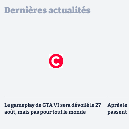
Dernières actualités
Le gameplay de GTA VI sera dévoilé le 27
Après le
août, mais pas pour tout le monde
passent 