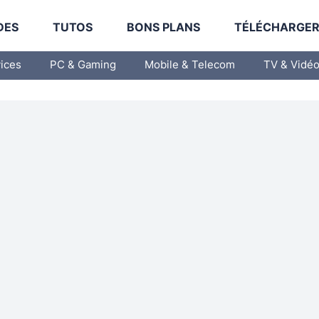
DES
TUTOS
BONS PLANS
TÉLÉCHARGE
vices
PC & Gaming
Mobile & Telecom
TV & Vidé