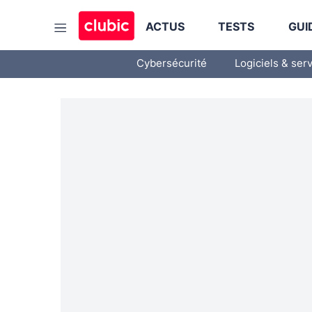
ACTUS
TESTS
GUI
Cybersécurité
Logiciels & ser