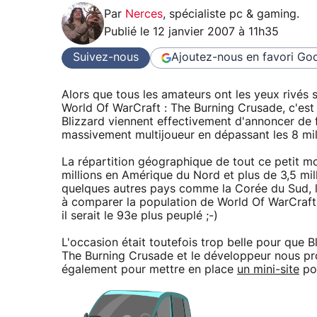
Par
Nerces
,
spécialiste pc & gaming
.
Publié le
12 janvier 2007 à 11h35
Suivez-nous
Ajoutez-nous en favori
Goo
Alors que tous les amateurs ont les yeux rivés su
World Of WarCraft : The Burning Crusade, c'est l
Blizzard viennent effectivement d'annoncer de 
massivement multijoueur en dépassant les 8 mill
La répartition géographique de tout ce petit mon
millions en Amérique du Nord et plus de 3,5 mil
quelques autres pays comme la Corée du Sud, l'
à comparer la population de World Of WarCraft à 
il serait le 93e plus peuplé ;-)
L'occasion était toutefois trop belle pour que B
The Burning Crusade et le développeur nous pro
également pour mettre en place
un mini-site
pou