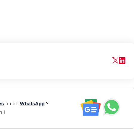
és
ou de
WhatsApp
?
h !