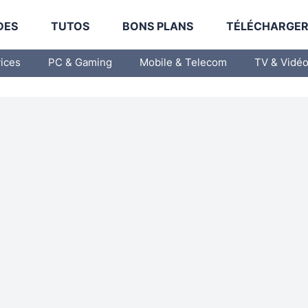
DES
TUTOS
BONS PLANS
TÉLÉCHARGE
vices
PC & Gaming
Mobile & Telecom
TV & Vidé