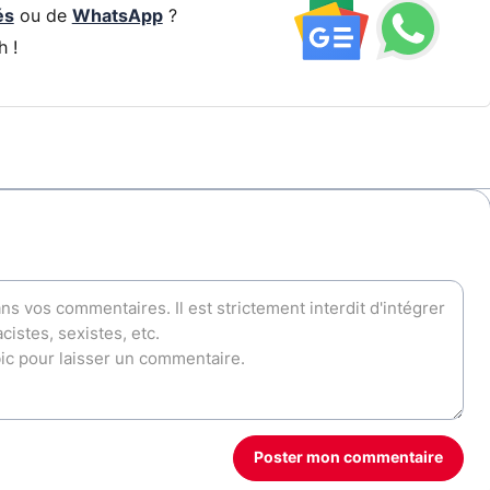
és
ou de
WhatsApp
?
h !
Poster mon commentaire