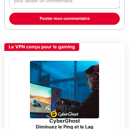
Poster mon commentaire
Le VPN conçu pour le gaming
CyberGhost
Diminuez le Ping et le Lag