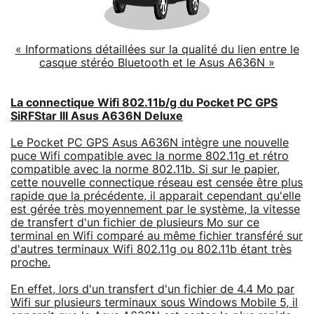
« Informations détaillées sur la qualité du lien entre le
casque stéréo Bluetooth et le Asus A636N »
La connectique Wifi 802.11b/g du Pocket PC GPS
SiRFStar III Asus A636N Deluxe
Le Pocket PC GPS Asus A636N intègre une nouvelle
puce Wifi compatible avec la norme 802.11g et rétro
compatible avec la norme 802.11b. Si sur le papier,
cette nouvelle connectique réseau est censée être plus
rapide que la précédente, il apparait cependant qu'elle
est gérée très moyennement par le système, la vitesse
de transfert d'un fichier de plusieurs Mo sur ce
terminal en Wifi comparé au même fichier transféré sur
d'autres terminaux Wifi 802.11g ou 802.11b étant très
proche.
En effet, lors d'un transfert d'un fichier de 4.4 Mo par
Wifi sur plusieurs terminaux sous Windows Mobile 5, il