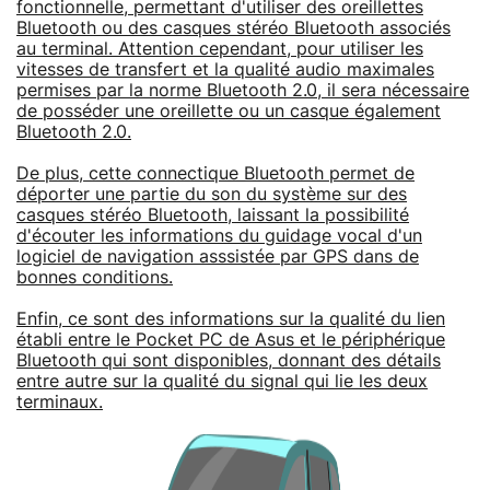
fonctionnelle, permettant d'utiliser des oreillettes
Bluetooth ou des casques stéréo Bluetooth associés
au terminal. Attention cependant, pour utiliser les
vitesses de transfert et la qualité audio maximales
permises par la norme Bluetooth 2.0, il sera nécessaire
de posséder une oreillette ou un casque également
Bluetooth 2.0.
De plus, cette connectique Bluetooth permet de
déporter une partie du son du système sur des
casques stéréo Bluetooth, laissant la possibilité
d'écouter les informations du guidage vocal d'un
logiciel de navigation asssistée par GPS dans de
bonnes conditions.
Enfin, ce sont des informations sur la qualité du lien
établi entre le Pocket PC de Asus et le périphérique
Bluetooth qui sont disponibles, donnant des détails
entre autre sur la qualité du signal qui lie les deux
terminaux.