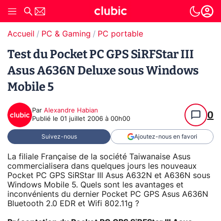
Accueil
PC & Gaming
PC portable
Test du Pocket PC GPS SiRFStar III
Asus A636N Deluxe sous Windows
Mobile 5
Par
Alexandre Habian
0
Publié le
01 juillet 2006 à 00h00
Suivez-nous
Ajoutez-nous en favori
La filiale Française de la société Taiwanaise Asus
commercialisera dans quelques jours les nouveaux
Pocket PC GPS SiRStar III Asus A632N et A636N sous
Windows Mobile 5. Quels sont les avantages et
inconvénients du dernier Pocket PC GPS Asus A636N
Bluetooth 2.0 EDR et Wifi 802.11g ?