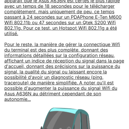
apparait que le Asus A636N est certes le plus rapide
avec un temps de 18 secondes pour le télécharger
complètement, mais uniquement de peu, ce temps
passant à 24 secondes sur un PDAPhone E-Ten M600
Wifi 802.11b ou 47 secondes sur un Qtek S200 Wifi
802.11g. Pour ce test, un Hotspot Wifi 802.11g a été
utilisé.
Pour le reste, la manière de gérer la connectique Wifi
du terminal est des plus complète, donnant des
informations détaillées sur la configuration réseau,
affichant un indice de réception du signal dans la page
d'accueil, donnant des précisions sur la puissance du
signal, la qualité du signal ou laissant encore la
possibilité d'avoir un diagnostic réseau (ping,
traceroute) de manière simplifiée. A noter qu'il est
possible d'augmenter la puissance du signal Wifi du
Asus A636N au détriment cependant de son
autonomie...