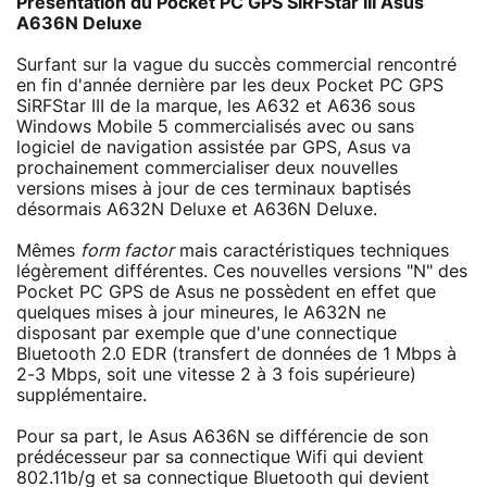
Présentation du Pocket PC GPS SiRFStar III Asus
A636N Deluxe
Surfant sur la vague du succès commercial rencontré
en fin d'année dernière par les deux Pocket PC GPS
SiRFStar III de la marque, les A632 et A636 sous
Windows Mobile 5 commercialisés avec ou sans
logiciel de navigation assistée par GPS, Asus va
prochainement commercialiser deux nouvelles
versions mises à jour de ces terminaux baptisés
désormais A632N Deluxe et A636N Deluxe.
Mêmes
form factor
mais caractéristiques techniques
légèrement différentes. Ces nouvelles versions "N" des
Pocket PC GPS de Asus ne possèdent en effet que
quelques mises à jour mineures, le A632N ne
disposant par exemple que d'une connectique
Bluetooth 2.0 EDR (transfert de données de 1 Mbps à
2-3 Mbps, soit une vitesse 2 à 3 fois supérieure)
supplémentaire.
Pour sa part, le Asus A636N se différencie de son
prédécesseur par sa connectique Wifi qui devient
802.11b/g et sa connectique Bluetooth qui devient