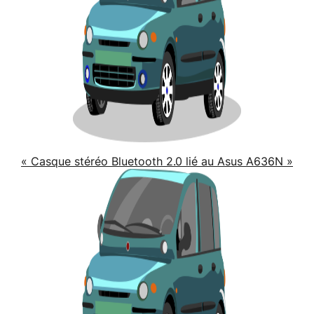
« Casque stéréo Bluetooth 2.0 lié au Asus A636N »