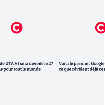
de GTA VI sera dévoilé le 27
Voici le premier Googl
as pour tout le monde
ce que révèlent déjà c