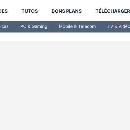
DES
TUTOS
BONS PLANS
TÉLÉCHARGE
vices
PC & Gaming
Mobile & Telecom
TV & Vidé