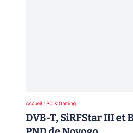
Accueil
PC & Gaming
DVB-T, SiRFStar III et
PND de Novogo