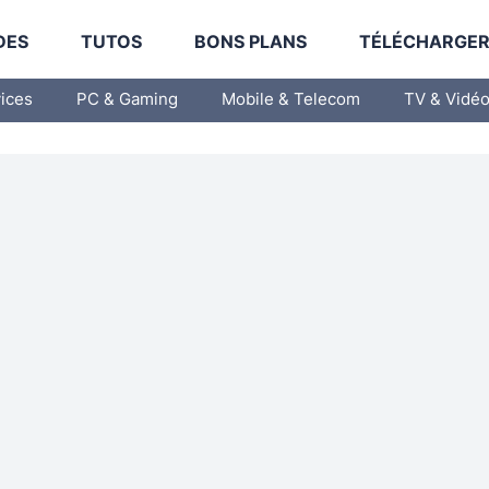
DES
TUTOS
BONS PLANS
TÉLÉCHARGE
vices
PC & Gaming
Mobile & Telecom
TV & Vidé