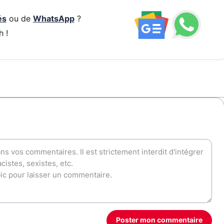
és
ou de
WhatsApp
?
h !
Poster mon commentaire