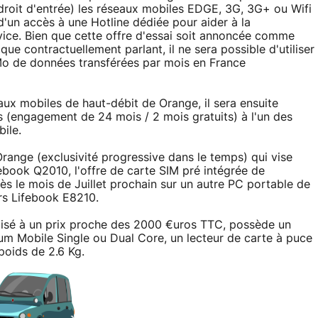
roit d'entrée) les réseaux mobiles EDGE, 3G, 3G+ ou Wifi
d'un accès à une Hotline dédiée pour aider à la
ice. Bien que cette offre d'essai soit annoncée comme
 que contractuellement parlant, il ne sera possible d'utiliser
Mo de données transférées par mois en France
aux mobiles de haut-débit de Orange, il sera ensuite
s (engagement de 24 mois / 2 mois gratuits) à l'un des
ile.
Orange (exclusivité progressive dans le temps) qui vise
febook Q2010, l'offre de carte SIM pré intégrée de
s le mois de Juillet prochain sur un autre PC portable de
rs Lifebook E8210.
lisé à un prix proche des 2000 €uros TTC, possède un
ium Mobile Single ou Dual Core, un lecteur de carte à puce
oids de 2.6 Kg.