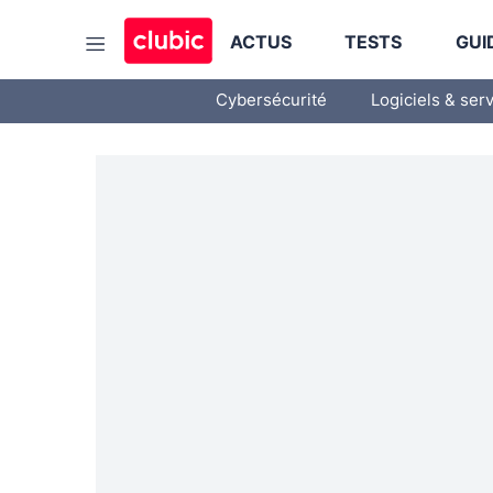
ACTUS
TESTS
GUI
Cybersécurité
Logiciels & ser