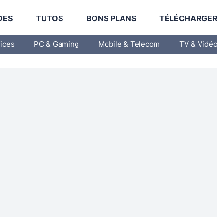
DES
TUTOS
BONS PLANS
TÉLÉCHARGE
vices
PC & Gaming
Mobile & Telecom
TV & Vidé