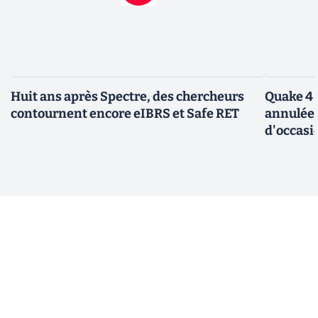
Huit ans après Spectre, des chercheurs
Quake 4 
contournent encore eIBRS et Safe RET
annulée 
d'occasi