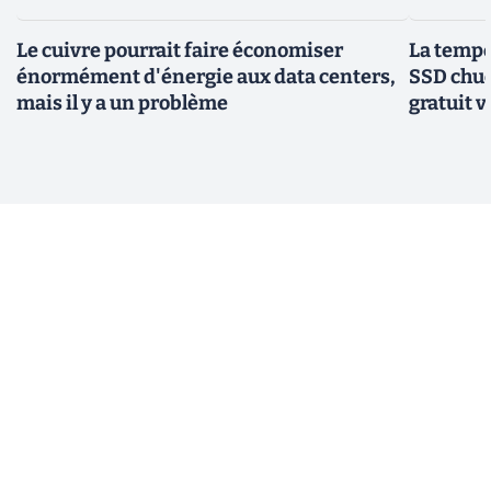
Le cuivre pourrait faire économiser
La tempér
énormément d'énergie aux data centers,
SSD chuc
mais il y a un problème
gratuit v