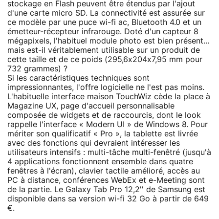
stockage en Flash peuvent être étendus par l'ajout
d'une carte micro SD. La connectivité est assurée sur
ce modèle par une puce wi-fi ac, Bluetooth 4.0 et un
émetteur-récepteur infrarouge. Doté d'un capteur 8
mégapixels, l'habituel module photo est bien présent...
mais est-il véritablement utilisable sur un produit de
cette taille et de ce poids (295,6x204x7,95 mm pour
732 grammes) ?
Si les caractéristiques techniques sont
impressionnantes, l'offre logicielle ne l'est pas moins.
L'habituelle interface maison TouchWiz cède la place à
Magazine UX, page d'accueil personnalisable
composée de widgets et de raccourcis, dont le look
rappelle l'interface « Modern UI » de Windows 8. Pour
mériter son qualificatif « Pro », la tablette est livrée
avec des fonctions qui devraient intéresser les
utilisateurs intensifs : multi-tâche multi-fenêtré (jusqu'à
4 applications fonctionnent ensemble dans quatre
fenêtres à l'écran), clavier tactile amélioré, accès au
PC à distance, conférences WebEx et e-Meeting sont
de la partie. Le Galaxy Tab Pro 12,2'' de Samsung est
disponible dans sa version wi-fi 32 Go à partir de 649
€.