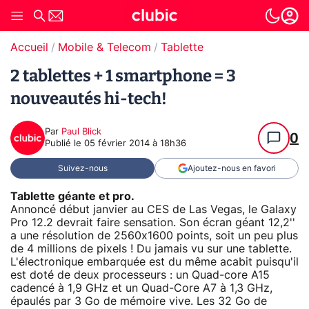
Accueil
Mobile & Telecom
Tablette
2 tablettes + 1 smartphone = 3
nouveautés hi-tech!
Par
Paul Blick
0
Publié le
05 février 2014 à 18h36
Suivez-nous
Ajoutez-nous en favori
Tablette géante et pro.
Annoncé début janvier au CES de Las Vegas, le Galaxy
Pro 12.2 devrait faire sensation. Son écran géant 12,2''
a une résolution de 2560x1600 points, soit un peu plus
de 4 millions de pixels ! Du jamais vu sur une tablette.
L'électronique embarquée est du même acabit puisqu'il
est doté de deux processeurs : un Quad-core A15
cadencé à 1,9 GHz et un Quad-Core A7 à 1,3 GHz,
épaulés par 3 Go de mémoire vive. Les 32 Go de