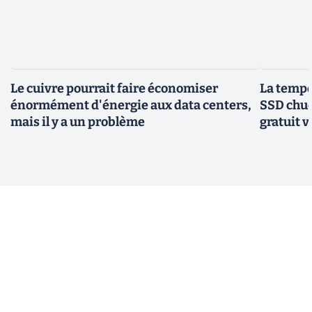
Le cuivre pourrait faire économiser
La tempér
énormément d'énergie aux data centers,
SSD chuc
mais il y a un problème
gratuit v