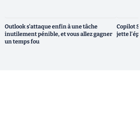
Outlook s’attaque enfin à une tâche
Copilot 
inutilement pénible, et vous allez gagner
jette l'é
un temps fou