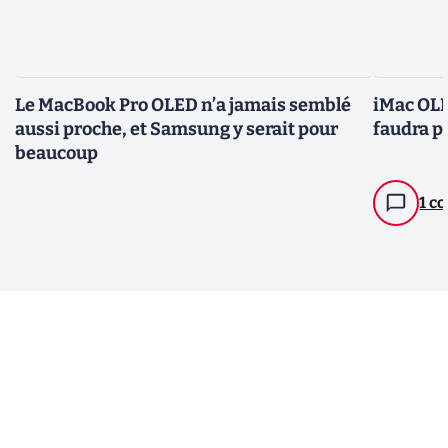
Le MacBook Pro OLED n’a jamais semblé
iMac OLED
aussi proche, et Samsung y serait pour
faudra p
beaucoup
1 c