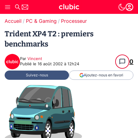
Accueil
PC & Gaming
Processeur
Trident XP4 T2 : premiers
benchmarks
Par
Vincent
0
Publié le
16 août 2002 à 12h24
Suivez-nous
Ajoutez-nous en favori