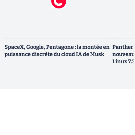
SpaceX, Google, Pentagone : la montée en
Panther L
puissance discrète du cloud IA de Musk
nouveau
Linux 7.