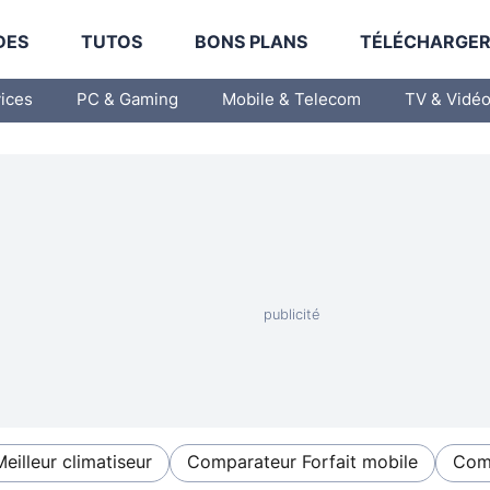
DES
TUTOS
BONS PLANS
TÉLÉCHARGE
vices
PC & Gaming
Mobile & Telecom
TV & Vidé
Meilleur climatiseur
Comparateur Forfait mobile
Comp