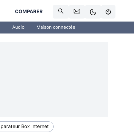
R
COMPARER
o
Audio
Maison connectée
arateur Box Internet