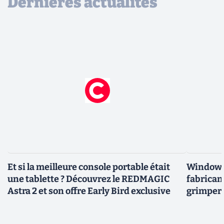
Dernières actualités
Et si la meilleure console portable était
Windows 
une tablette ? Découvrez le REDMAGIC
fabricant
Astra 2 et son offre Early Bird exclusive
grimper