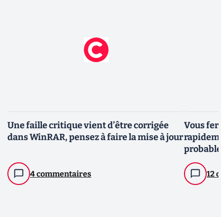
Une faille critique vient d’être corrigée
Vous fer
dans WinRAR, pensez à faire la mise à jour
rapideme
probabl
4 commentaires
12 