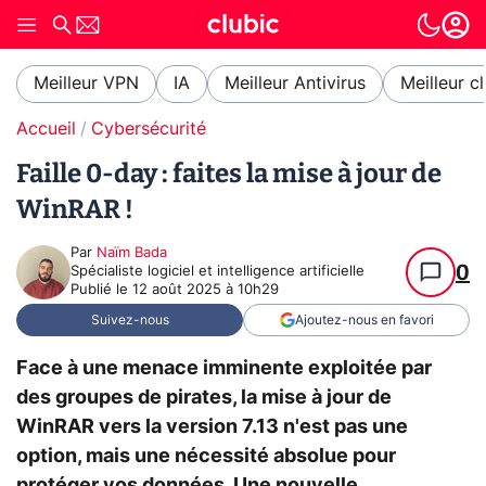
Meilleur VPN
IA
Meilleur Antivirus
Meilleur c
Accueil
Cybersécurité
Faille 0-day : faites la mise à jour de
WinRAR !
Par
Naïm Bada
0
Spécialiste logiciel et intelligence artificielle
Publié le
12 août 2025 à 10h29
Suivez-nous
Ajoutez-nous en favori
Face à une menace imminente exploitée par
des groupes de pirates, la mise à jour de
WinRAR vers la version 7.13 n'est pas une
option, mais une nécessité absolue pour
protéger vos données. Une nouvelle