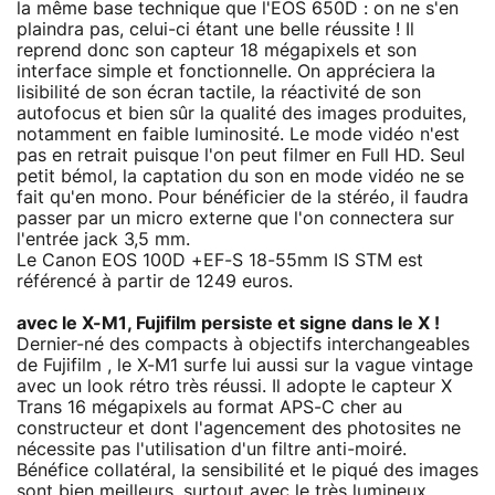
la même base technique que l'EOS 650D : on ne s'en
plaindra pas, celui-ci étant une belle réussite ! Il
reprend donc son capteur 18 mégapixels et son
interface simple et fonctionnelle. On appréciera la
lisibilité de son écran tactile, la réactivité de son
autofocus et bien sûr la qualité des images produites,
notamment en faible luminosité. Le mode vidéo n'est
pas en retrait puisque l'on peut filmer en Full HD. Seul
petit bémol, la captation du son en mode vidéo ne se
fait qu'en mono. Pour bénéficier de la stéréo, il faudra
passer par un micro externe que l'on connectera sur
l'entrée jack 3,5 mm.
Le Canon EOS 100D +EF-S 18-55mm IS STM est
référencé à partir de 1249 euros.
avec le X-M1, Fujifilm persiste et signe dans le X !
Dernier-né des compacts à objectifs interchangeables
de Fujifilm , le X-M1 surfe lui aussi sur la vague vintage
avec un look rétro très réussi. Il adopte le capteur X
Trans 16 mégapixels au format APS-C cher au
constructeur et dont l'agencement des photosites ne
nécessite pas l'utilisation d'un filtre anti-moiré.
Bénéfice collatéral, la sensibilité et le piqué des images
sont bien meilleurs, surtout avec le très lumineux