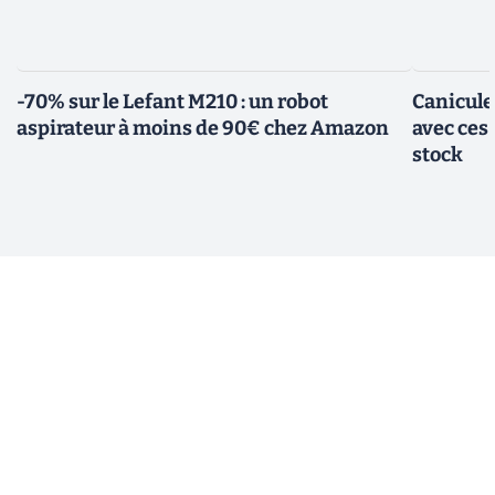
-70% sur le Lefant M210 : un robot
Canicule
aspirateur à moins de 90€ chez Amazon
avec ces
stock