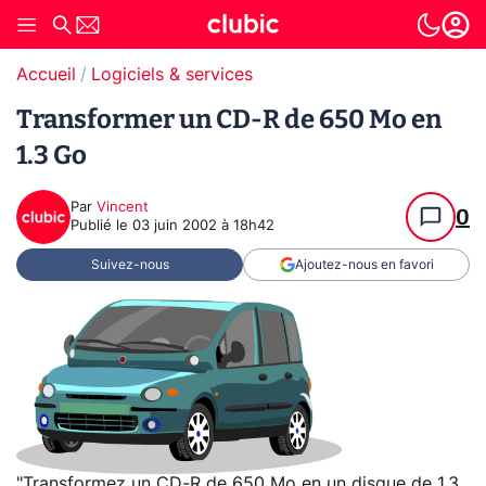
Accueil
Logiciels & services
Transformer un CD-R de 650 Mo en
1.3 Go
Par
Vincent
0
Publié le
03 juin 2002 à 18h42
Suivez-nous
Ajoutez-nous en favori
"Transformez un CD-R de 650 Mo en un disque de 1.3