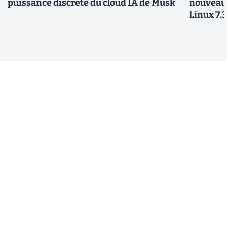
puissance discrète du cloud IA de Musk
nouveau
Linux 7.