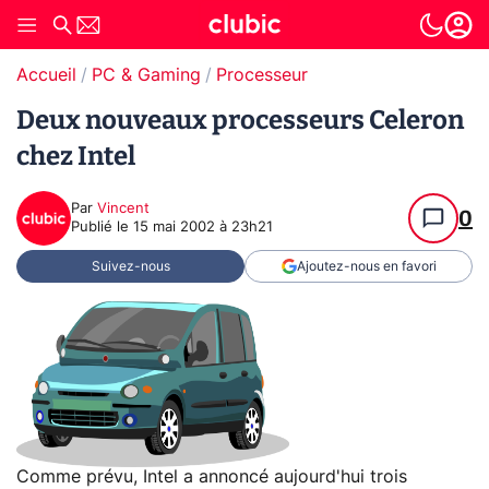
Accueil
PC & Gaming
Processeur
Deux nouveaux processeurs Celeron
chez Intel
Par
Vincent
0
Publié le
15 mai 2002 à 23h21
Suivez-nous
Ajoutez-nous en favori
Comme prévu, Intel a annoncé aujourd'hui trois