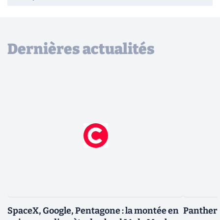
Dernières actualités
SpaceX, Google, Pentagone : la montée en
Panther L