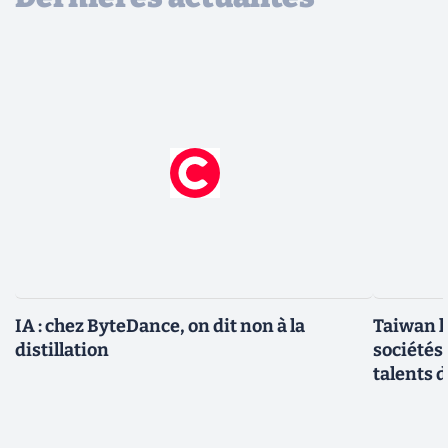
IA : chez ByteDance, on dit non à la
Taiwan l
distillation
sociétés
talents d