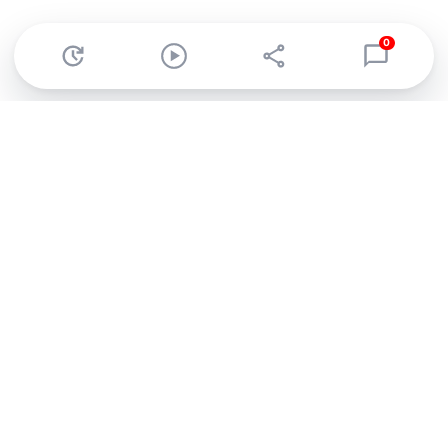
0
Abonnez-vous à notre newsletter !
Recevez un résumé quotidien de l'actu technologique.
S'inscrire
En cliquant sur s'inscrire, j’accepte de recevoir par email des
informations, actualités et offres commerciales de Clubic.
Conformément au RGPD, vous pouvez retirer votre consentement
à tout moment en cliquant sur le lien de désinscription présent
dans chaque email. Pour en savoir plus sur la gestion de vos
données, consultez notre
Politique de confidentialité