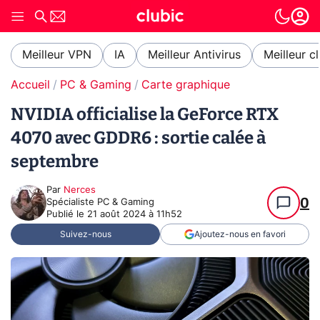
Meilleur VPN
IA
Meilleur Antivirus
Meilleur c
Accueil
PC & Gaming
Carte graphique
NVIDIA officialise la GeForce RTX
4070 avec GDDR6 : sortie calée à
septembre
Par
Nerces
0
Spécialiste PC & Gaming
Publié le
21 août 2024 à 11h52
Suivez-nous
Ajoutez-nous en favori