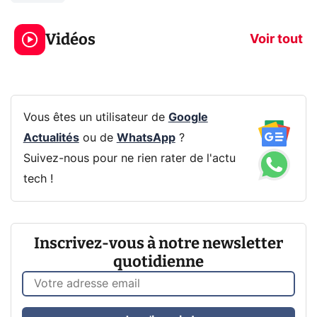
3 écrans en 1 pour
5 générations
319€ ? Voici L'AOC
jeux dans la
Vidéos
CQ32G4ZA !
prochaine Xbo
Voir tout
Vous êtes un utilisateur de
Google
Actualités
ou de
WhatsApp
?
Suivez-nous pour ne rien rater de l'actu
tech !
Inscrivez-vous à notre newsletter
quotidienne