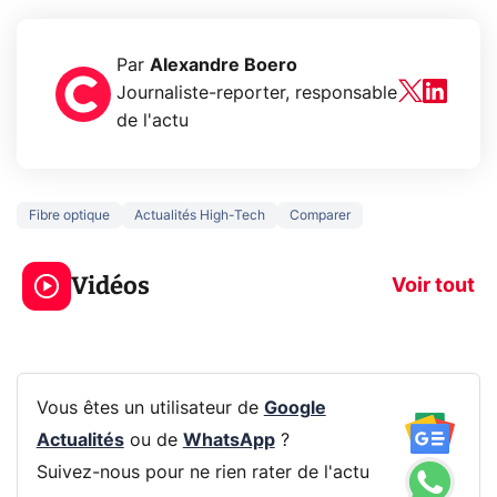
Par
Alexandre Boero
Journaliste-reporter, responsable
de l'actu
Fibre optique
Actualités High-Tech
Comparer
3 écrans en 1 pour
5 générations
319€ ? Voici L'AOC
jeux dans la
Vidéos
CQ32G4ZA !
prochaine Xbo
Voir tout
Vous êtes un utilisateur de
Google
Actualités
ou de
WhatsApp
?
Suivez-nous pour ne rien rater de l'actu