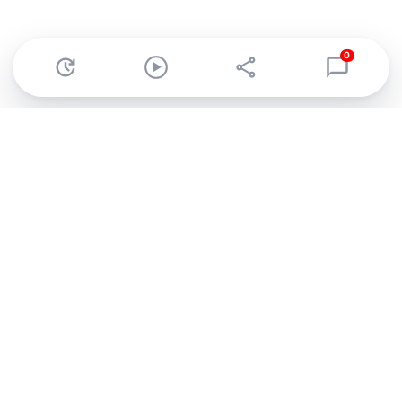
0
Abonnez-vous à notre newsletter !
Recevez un résumé quotidien de l'actu technologique.
S'inscrire
En cliquant sur s'inscrire, j’accepte de recevoir par email des
informations, actualités et offres commerciales de Clubic.
Conformément au RGPD, vous pouvez retirer votre consentement
à tout moment en cliquant sur le lien de désinscription présent
dans chaque email. Pour en savoir plus sur la gestion de vos
données, consultez notre
Politique de confidentialité