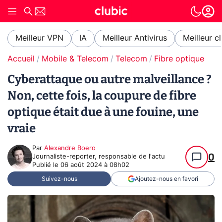
Meilleur VPN
IA
Meilleur Antivirus
Meilleur c
Accueil
Mobile & Telecom
Telecom
Fibre optique
Cyberattaque ou autre malveillance ?
Non, cette fois, la coupure de fibre
optique était due à une fouine, une
vraie
Par
Alexandre Boero
0
Journaliste-reporter, responsable de l'actu
Publié le
06 août 2024 à 08h02
Suivez-nous
Ajoutez-nous en favori