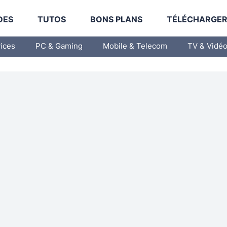
DES
TUTOS
BONS PLANS
TÉLÉCHARGE
vices
PC & Gaming
Mobile & Telecom
TV & Vidé