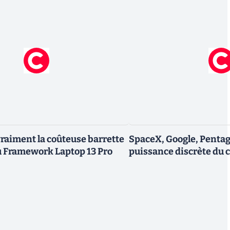
vraiment la coûteuse barrette
SpaceX, Google, Pentag
Framework Laptop 13 Pro
puissance discrète du 