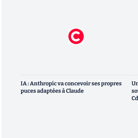
IA : Anthropic va concevoir ses propres
Un
puces adaptées à Claude
so
Cd