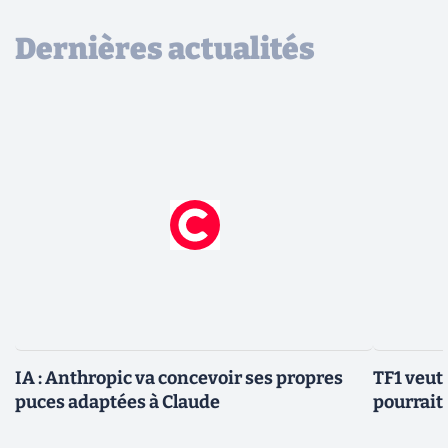
Dernières actualités
IA : Anthropic va concevoir ses propres
TF1 veut 
puces adaptées à Claude
pourrait 