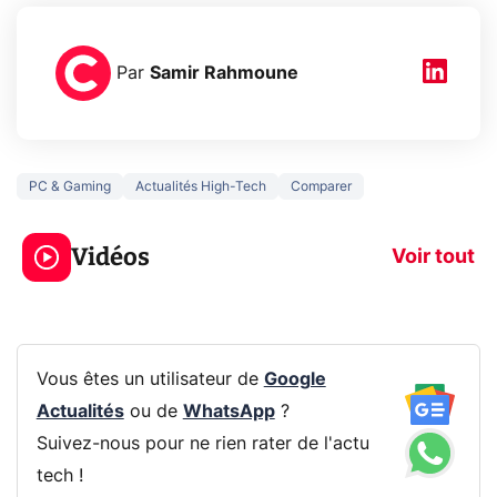
Par
Samir Rahmoune
PC & Gaming
Actualités High-Tech
Comparer
3 écrans en 1 pour
5 générations
319€ ? Voici L'AOC
jeux dans la
Vidéos
CQ32G4ZA !
prochaine Xbo
Voir tout
Vous êtes un utilisateur de
Google
Actualités
ou de
WhatsApp
?
Suivez-nous pour ne rien rater de l'actu
tech !