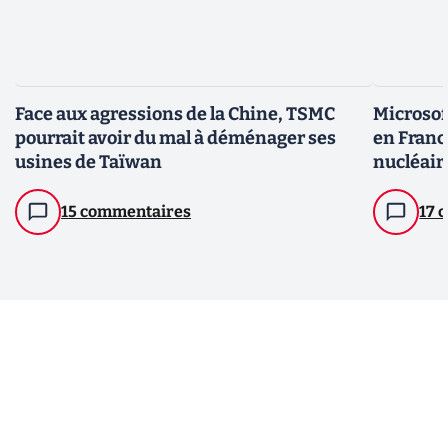
Face aux agressions de la Chine, TSMC
Microsoft
pourrait avoir du mal à déménager ses
en France
usines de Taïwan
nucléair
15 commentaires
17 