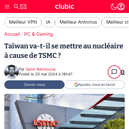
Meilleur VPN
IA
Meilleur Antivirus
Meilleur c
Accueil
PC & Gaming
Taïwan va-t-il se mettre au nucléaire
à cause de TSMC ?
Par
Samir Rahmoune
0
Publié le
20 mai 2024 à 18h47
Suivez-nous
Ajoutez-nous en favori