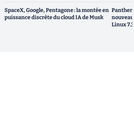
SpaceX, Google, Pentagone : la montée en
Panther L
puissance discrète du cloud IA de Musk
nouveau
Linux 7.