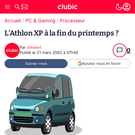
Accueil
PC & Gaming
Processeur
L'Athlon XP à la fin du printemps ?
Par
Vincent
0
Publié le
21 mars 2002 à 07h45
Suivez-nous
Ajoutez-nous en favori