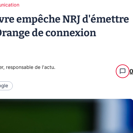
unication
uivre empêche NRJ d'émettre
'Orange de connexion
er, responsable de l'actu
.
gle