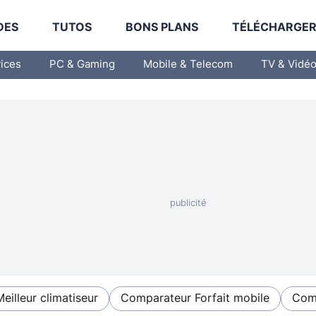
DES
TUTOS
BONS PLANS
TÉLÉCHARGE
vices
PC & Gaming
Mobile & Telecom
TV & Vidé
Meilleur climatiseur
Comparateur Forfait mobile
Comp