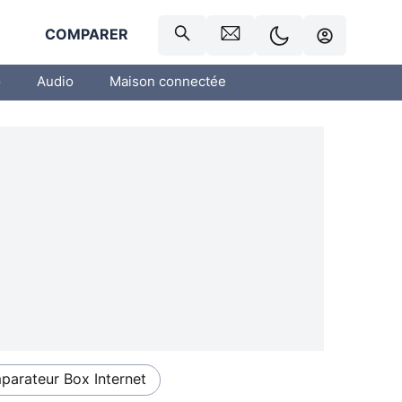
R
COMPARER
o
Audio
Maison connectée
arateur Box Internet