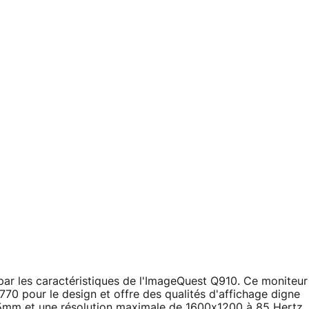
 par les caractéristiques de l'ImageQuest Q910. Ce moniteur
70 pour le design et offre des qualités d'affichage digne
25mm et une résolution maximale de 1600x1200 à 85 Hertz.