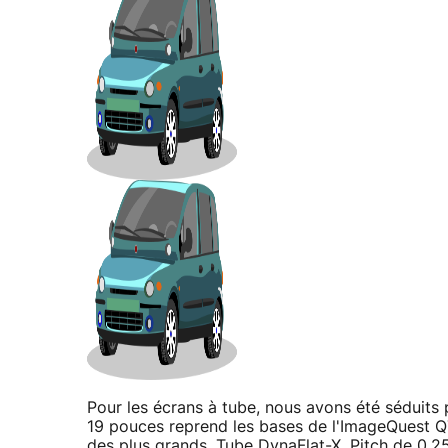
Pour les écrans à tube, nous avons été séduits
19 pouces reprend les bases de l'ImageQuest Q7
des plus grands. Tube DynaFlat-X, Pitch de 0,