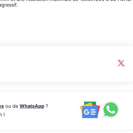
gressif.
és
ou de
WhatsApp
?
h !