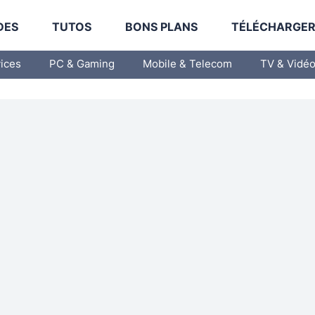
DES
TUTOS
BONS PLANS
TÉLÉCHARGE
vices
PC & Gaming
Mobile & Telecom
TV & Vidé