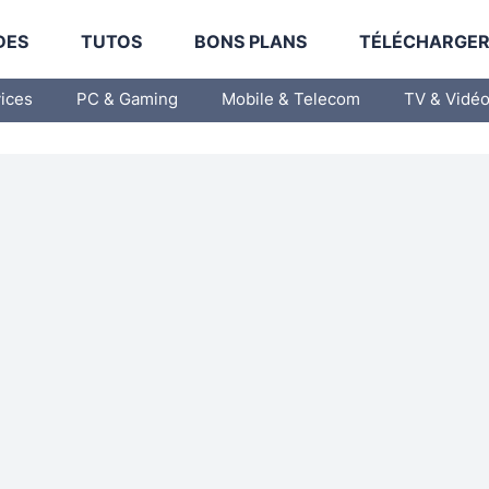
DES
TUTOS
BONS PLANS
TÉLÉCHARGE
vices
PC & Gaming
Mobile & Telecom
TV & Vidé