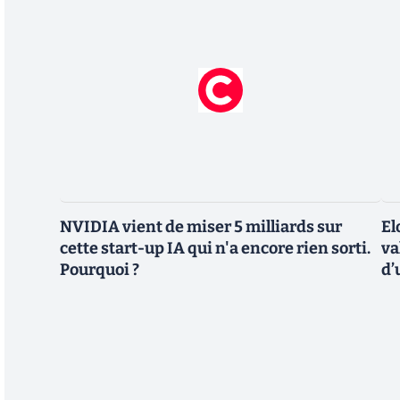
NVIDIA vient de miser 5 milliards sur
El
cette start-up IA qui n'a encore rien sorti.
va
Pourquoi ?
d’