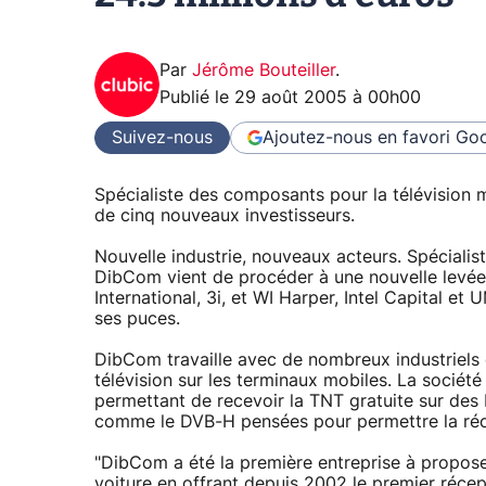
Par
Jérôme Bouteiller
.
Publié le
29 août 2005 à 00h00
Suivez-nous
Ajoutez-nous en favori
Goo
Spécialiste des composants pour la télévision m
de cinq nouveaux investisseurs.
Nouvelle industrie, nouveaux acteurs. Spécialis
DibCom vient de procéder à une nouvelle levée
International, 3i, et WI Harper, Intel Capital e
ses puces.
DibCom travaille avec de nombreux industriels 
télévision sur les terminaux mobiles. La socié
permettant de recevoir la TNT gratuite sur de
comme le DVB-H pensées pour permettre la réce
"DibCom a été la première entreprise à proposer
voiture en offrant depuis 2002 le premier réce